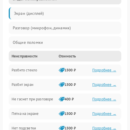
Экран (дисплей)
Разговор (микрофон, динамик)
Общие поломки
Неисправности
Стоимость
Проблемы связи
Разбито стекло
1500 ₽
Подробнее →
Камеры
Разбит экран
1500 ₽
Подробнее →
Проблемы с дисплеем и сенсором
Не гаснет при разговоре
400 ₽
Подробнее →
Зарядка
Пятна на экране
1500 ₽
Подробнее →
Проблемы с питанием, зарядкой и аккумулятором
Нет подсветки
1500 ₽
Подробнее →
Проблемы с работой системы, корпусом и другие