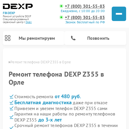
+7 (800) 301-55-83
Ежедневно, с 10:00 до 20:00
FIX-DEXP
+7 (800) 301-55-83
Ремонт устройств DEXP
Специализированный
Звонок бесплатный по РФ
cервисный центр г.
Орёл
Мы ремонтируем
Позвонить
 Орле
Ремонт телефона DEXP Z355 в Орле
Ремонт телефона DEXP Z355 в
Орле
от 480 руб.
Стоимость ремонта
Бесплатная диагностика
даже при отказе
Привезем и увезем телефон DEXP Z355 сами
Гарантия на наши работы по ремонту телефонов
Ремонт роботов-пылесосов DEXP
Ремонт электросамокатов DEXP
Ремонт стиральных машин DEXP
Ремонт видеорегистраторов DEXP
до 3-х лет
DEXP Z355
Срочный ремонт телефонов DEXP Z355 в течении