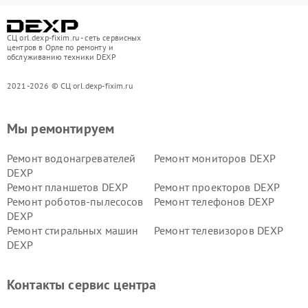
СЦ orl.dexp-fixim.ru - сеть сервисных
центров в Орле по ремонту и
обслуживанию техники DEXP
2021-2026 © СЦ orl.dexp-fixim.ru
Мы ремонтируем
Ремонт водонагревателей
Ремонт мониторов DEXP
DEXP
Ремонт планшетов DEXP
Ремонт проекторов DEXP
Ремонт роботов-пылесосов
Ремонт телефонов DEXP
DEXP
Ремонт стиральных машин
Ремонт телевизоров DEXP
DEXP
Ремонт холодильников DEXP
Ремонт электросамокатов
DEXP
Контакты сервис центра
Ремонт серверов DEXP
Ремонт мини пк DEXP