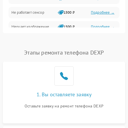
Не работает сенсор
1500 ₽
Подробнее →
Мерцает изображение
1500 ₽
Подробнее →
Не работает 3D Touch
2400 ₽
Подробнее →
Этапы ремонта телефона DEXP
Не работает Face ID
4000 ₽
Подробнее →
1. Вы оставляете заявку
Оставьте заявку на ремонт телефона DEXP