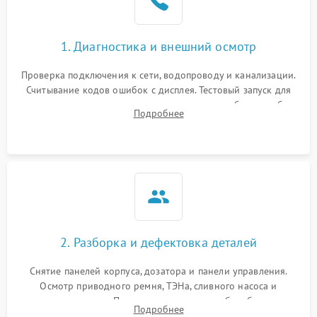
1. Диагностика и внешний осмотр
Проверка подключения к сети, водопроводу и канализации.
Считывание кодов ошибок с дисплея. Тестовый запуск для
выявления посторонних шумов, протечек или сбоев в работе
Подробнее
электронного модуля управления.
2. Разборка и дефектовка деталей
Снятие панелей корпуса, дозатора и панели управления.
Осмотр приводного ремня, ТЭНа, сливного насоса и
амортизаторов. Проверка подшипников барабана и
Подробнее
крестовины на износ, а манжеты люка на разрывы.