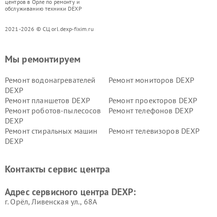
центров в Орле по ремонту и
обслуживанию техники DEXP
2021-2026 © СЦ orl.dexp-fixim.ru
Мы ремонтируем
Ремонт водонагревателей
Ремонт мониторов DEXP
DEXP
Ремонт планшетов DEXP
Ремонт проекторов DEXP
Ремонт роботов-пылесосов
Ремонт телефонов DEXP
DEXP
Ремонт стиральных машин
Ремонт телевизоров DEXP
DEXP
Ремонт холодильников DEXP
Ремонт электросамокатов
DEXP
Контакты сервис центра
Ремонт серверов DEXP
Ремонт мини пк DEXP
Адрес сервисного центра DEXP:
г. Орёл, Ливенская ул., 68А