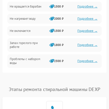
Не вращается барабан
1500 ₽
Подробнее →
Слив
Не нагревает воду
2000 ₽
Подробнее →
Программное обеспечение
Не включается
1500 ₽
Подробнее →
Запах горелого при
1800 ₽
Подробнее →
работе
Проблемы с набором
2500 ₽
Подробнее →
воды
Замена ТЭНа
2200 ₽
Подробнее →
Замена платы управления
2200 ₽
Подробнее →
Этапы ремонта стиральной машины DEXP