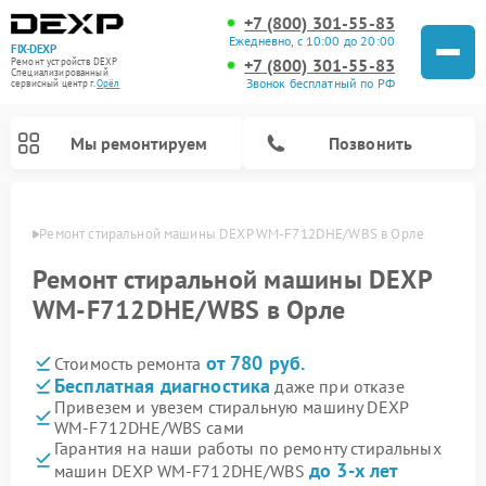
+7 (800) 301-55-83
Ежедневно, с 10:00 до 20:00
FIX-DEXP
+7 (800) 301-55-83
Ремонт устройств DEXP
Специализированный
Звонок бесплатный по РФ
cервисный центр г.
Орёл
Мы ремонтируем
Позвонить
 Орле
Ремонт стиральной машины DEXP WM‑F712DHE/WBS в Орле
Ремонт стиральной машины DEXP
WM‑F712DHE/WBS в Орле
от 780 руб.
Стоимость ремонта
Бесплатная диагностика
даже при отказе
Привезем и увезем стиральную машину DEXP
WM‑F712DHE/WBS сами
Ремонт роботов-пылесосов DEXP
Ремонт электросамокатов DEXP
Ремонт видеорегистраторов DEXP
Гарантия на наши работы по ремонту стиральных
до 3-х лет
машин DEXP WM‑F712DHE/WBS