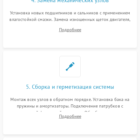
4. Замена механических узлов
Установка новых подшипников и сальников с применением
влагостойкой смазки. Замена изношенных щеток двигателя,
порванного ремня привода, неисправного сливного насоса
Подробнее
или поврежденной резиновой манжеты.
5. Сборка и герметизация системы
Монтаж всех узлов в обратном порядке. Установка бака на
пружины и амортизаторы. Подключение патрубков с
надежной фиксацией хомутами. Обработка стыков
Подробнее
герметиком для предотвращения возможных протечек воды.